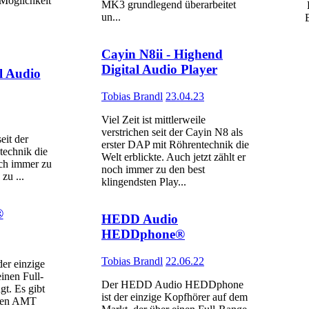
 Möglichkeit
MK3 grundlegend überarbeitet
un...
Cayin N8ii - Highend
Digital Audio Player
l Audio
Tobias Brandl
23.04.23
Viel Zeit ist mittlerweile
verstrichen seit der Cayin N8 als
eit der
erster DAP mit Röhrentechnik die
technik die
Welt erblickte. Auch jetzt zählt er
och immer zu
noch immer zu den best
zu ...
klingendsten Play...
®
HEDD Audio
HEDDphone®
Tobias Brandl
22.06.22
r einzige
inen Full-
Der HEDD Audio HEDDphone
t. Es gibt
ist der einzige Kopfhörer auf dem
inen AMT