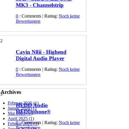
MK3 - Channelstrip
0
: Comments | Rating:
Noch keine
Bewertungen
2
Cayin N8ii - Highend
Digital Audio Player
0
: Comments | Rating:
Noch keine
Bewertungen
 Archives
3
Februar 2026 (1)
HEDD Audio
Januar 2026 (1)
HEDDphone®
Mai 2025 (1)
April 2025 (1)
0
: Comments | Rating:
Noch keine
Februar 2025 (1)
Bewertungen
Januar 2025 (1)