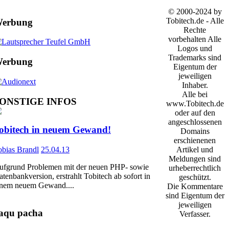
© 2000-2024 by
Tobitech.de - Alle
erbung
Rechte
vorbehalten Alle
Logos und
Trademarks sind
erbung
Eigentum der
jeweiligen
Inhaber.
Alle bei
ONSTIGE
INFOS
www.Tobitech.de
oder auf den
angeschlossenen
obitech in neuem Gewand!
Domains
erschienenen
obias Brandl
25.04.13
Artikel und
Meldungen sind
ufgrund Problemen mit der neuen PHP- sowie
urheberrechtlich
tenbankversion, erstrahlt Tobitech ab sofort in
geschützt.
inem neuem Gewand....
Die Kommentare
sind Eigentum der
jeweiligen
aqu pacha
Verfasser.