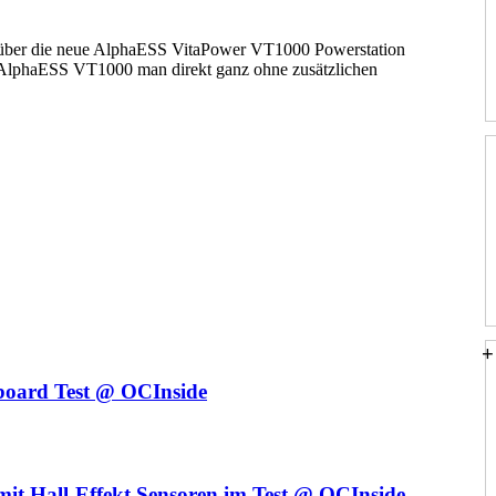
über die neue AlphaESS VitaPower VT1000 Powerstation
 AlphaESS VT1000 man direkt ganz ohne zusätzlichen
+
oard Test @ OCInside
mit Hall-Effekt Sensoren im Test @ OCInside