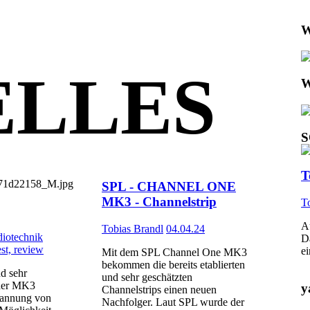
W
ELLES
W
S
T
SPL - CHANNEL ONE
MK3 - Channelstrip
T
A
Tobias Brandl
04.04.24
diotechnik
Da
st, review
e
Mit dem SPL Channel One MK3
bekommen die bereits etablierten
d sehr
und sehr geschätzten
 der MK3
y
Channelstrips einen neuen
Spannung von
Nachfolger. Laut SPL wurde der