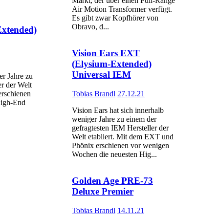
Markt, der über einen Full-Range
Air Motion Transformer verfügt.
Es gibt zwar Kopfhörer von
Obravo, d...
Extended)
Vision Ears EXT
(Elysium-Extended)
Universal IEM
er Jahre zu
er der Welt
erschienen
Tobias Brandl
27.12.21
High-End
Vision Ears hat sich innerhalb
weniger Jahre zu einem der
gefragtesten IEM Hersteller der
Welt etabliert. Mit dem EXT und
Phönix erschienen vor wenigen
Wochen die neuesten Hig...
Golden Age PRE-73
Deluxe Premier
Tobias Brandl
14.11.21