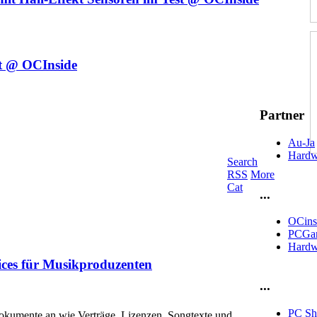
t @ OCInside
Partner
Au-Ja
Hardw
Search
RSS
More
Cat
...
OCins
PCGam
Hardw
ices für Musikproduzenten
...
PC S
 Dokumente an wie Verträge, Lizenzen, Songtexte und