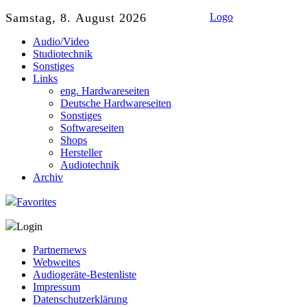
Samstag, 8. August 2026
Logo
Audio/Video
Studiotechnik
Sonstiges
Links
eng. Hardwareseiten
Deutsche Hardwareseiten
Sonstiges
Softwareseiten
Shops
Hersteller
Audiotechnik
Archiv
Favorites
Login
Partnernews
Webweites
Audiogeräte-Bestenliste
Impressum
Datenschutzerklärung