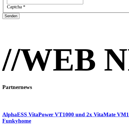
Captcha
*
Senden
//
WEB 
Partnernews
AlphaESS VitaPower VT1000 und 2x VitaMate VM100
Funkyhome