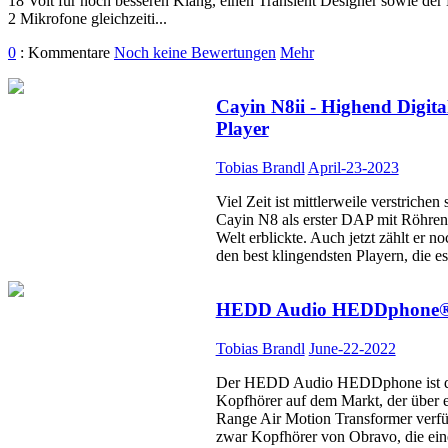
18 Volt für noch besseren Klang, einen Transient Designer sowie der
2 Mikrofone gleichzeiti...
0
: Kommentare
Noch keine Bewertungen
Mehr
Cayin N8ii - Highend Digita
Player
Tobias Brandl
April-23-2023
Viel Zeit ist mittlerweile verstrichen s
Cayin N8 als erster DAP mit Röhren
Welt erblickte. Auch jetzt zählt er n
den best klingendsten Playern, die es 
HEDD Audio HEDDphone
Tobias Brandl
June-22-2022
Der HEDD Audio HEDDphone ist de
Kopfhörer auf dem Markt, der über e
Range Air Motion Transformer verfüg
zwar Kopfhörer von Obravo, die e