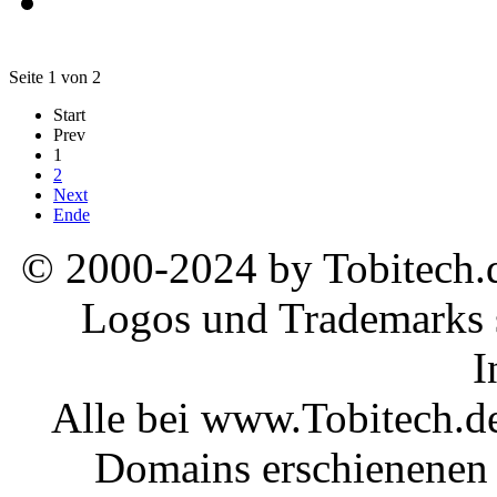
Seite 1 von 2
Start
Prev
1
2
Next
Ende
© 2000-2024 by Tobitech.d
Logos und Trademarks s
I
Alle bei www.Tobitech.d
Domains erschienenen 