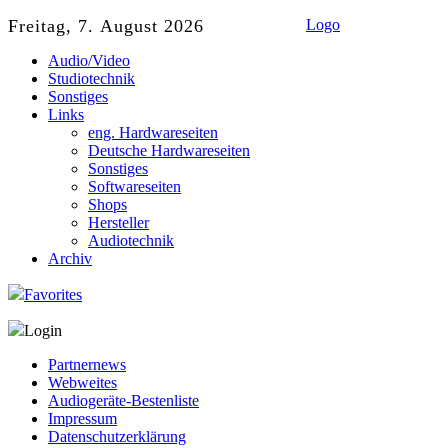
Freitag, 7. August 2026
Logo
Audio/Video
Studiotechnik
Sonstiges
Links
eng. Hardwareseiten
Deutsche Hardwareseiten
Sonstiges
Softwareseiten
Shops
Hersteller
Audiotechnik
Archiv
Favorites
Login
Partnernews
Webweites
Audiogeräte-Bestenliste
Impressum
Datenschutzerklärung