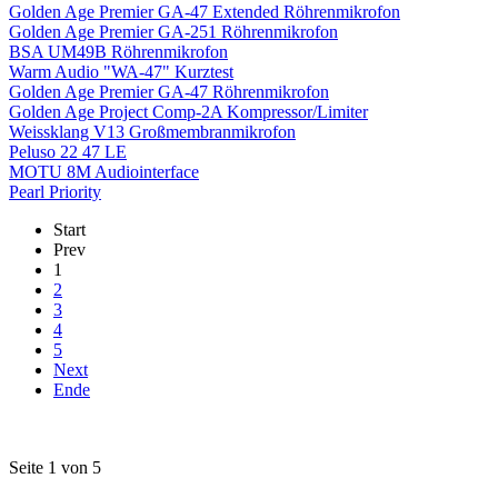
Golden Age Premier GA-47 Extended Röhrenmikrofon
Golden Age Premier GA-251 Röhrenmikrofon
BSA UM49B Röhrenmikrofon
Warm Audio "WA-47" Kurztest
Golden Age Premier GA-47 Röhrenmikrofon
Golden Age Project Comp-2A Kompressor/Limiter
Weissklang V13 Großmembranmikrofon
Peluso 22 47 LE
MOTU 8M Audiointerface
Pearl Priority
Start
Prev
1
2
3
4
5
Next
Ende
Seite 1 von 5