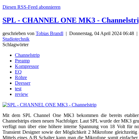
Diesen RSS-Feed abonnieren
SPL - CHANNEL ONE MK3 - Channelstr
geschrieben von
Tobias Brandl
|
Donnerstag, 04 April 2024 06:48
|
Studiotechnik
Schlagwörter
Channelstrip
Preamp
Kompressor
EQ
Röhre
Deesser
test
review
Mit dem SPL Channel One MK3 bekommen die bereits etabliert
Channelstrips einen neuen Nachfolger. Laut SPL wurde der MK3 gru
verfügt nun über eine höhere interne Spannung von 18 Volt für n
Transient Designer sowie der Möglichkeit 2 Mikrofone gleichzeitig
Mittels eines A/B Schalter kann man die Mikrofone somit einfacher