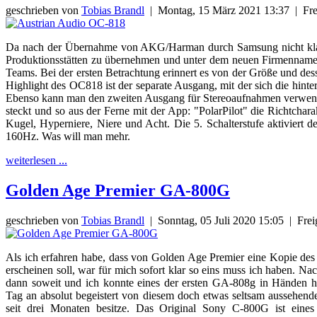
geschrieben von
Tobias Brandl
|
Montag, 15 März 2021 13:37
|
Fre
Da nach der Übernahme von AKG/Harman durch Samsung nicht klar war
Produktionsstätten zu übernehmen und unter dem neuen Firmenname
Teams. Bei der ersten Betrachtung erinnert es von der Größe und des
Highlight des OC818 ist der separate Ausgang, mit der sich die hinter
Ebenso kann man den zweiten Ausgang für Stereoaufnahmen verwenden
steckt und so aus der Ferne mit der App: "PolarPilot" die Richtchar
Kugel, Hyperniere, Niere und Acht. Die 5. Schalterstufe aktiviert 
160Hz. Was will man mehr.
weiterlesen ...
Golden Age Premier GA-800G
geschrieben von
Tobias Brandl
|
Sonntag, 05 Juli 2020 15:05
|
Frei
Als ich erfahren habe, dass von Golden Age Premier eine Kopie d
erscheinen soll, war für mich sofort klar so eins muss ich haben. Nac
dann soweit und ich konnte eines der ersten GA-808g in Händen h
Tag an absolut begeistert von diesem doch etwas seltsam aussehend
seit drei Monaten besitze. Das Original Sony C-800G ist eines