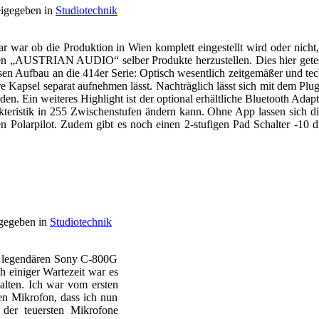
igegeben in
Studiotechnik
 ob die Produktion in Wien komplett eingestellt wird oder nicht, h
n „AUSTRIAN AUDIO“ selber Produkte herzustellen. Dies hier getest
sen Aufbau an die 414er Serie: Optisch wesentlich zeitgemäßer und tech
e Kapsel separat aufnehmen lässt. Nachträglich lässt sich mit dem Plug
. Ein weiteres Highlight ist der optional erhältliche Bluetooth Ad
akteristik in 255 Zwischenstufen ändern kann. Ohne App lassen sich di
den Polarpilot. Zudem gibt es noch einen 2-stufigen Pad Schalter -10
gegeben in
Studiotechnik
es legendären Sony C-800G
h einiger Wartezeit war es
alten. Ich war vom ersten
en Mikrofon, dass ich nun
 der teuersten Mikrofone