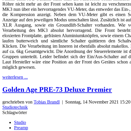
Röhre nicht mehr an der Front sehen kann ist leicht zu verschmerze
MK3 nun über ein hervorragendes VU-Meter, das entweder das Ein-,
die Kompression anzeigt. Neben dem VU-Meter gibt es einen Sch
Anzeige auf den jeweiligen Modus umschalten lässt. Zusätzlich ist auf
XLR Ausgang, sowie ein Groundlift-Schalter vorhanden. Wie 
Verarbeitung des MK3 absolut hervorragend. Die Front besteh
eloxierten Frontplatte, gefrästen Aluminiumknöpfen, sowie einem Cha
laufen butterweich und sämtliche Schalter quittieren den Schalt
Klicken. Die Verarbeitung im Inneren ist ebenfalls absolut makellos. 
auf ca. 6kg Gesamtgewicht. Die Anordnung der Steuerelemente ist d
Gruppen unterteilt. Leider befindet sich der Ein/Aus-Schalter auf 
Laut Hersteller wäre eine Position an der Front des Gerätes schon a
möglich gewesen.
weiterlesen ...
Golden Age PRE-73 Deluxe Premier
geschrieben von
Tobias Brandl
|
Sonntag, 14 November 2021 15:2
Studiotechnik
Schlagwörter
Studio
Preamp