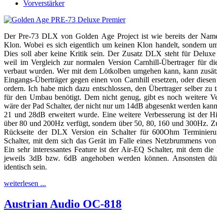
Vorverstärker
Der Pre-73 DLX von Golden Age Project ist wie bereits der Name
Klon. Wobei es sich eigentlich um keinen Klon handelt, sondern u
Dies soll aber keine Kritik sein. Der Zusatz DLX steht für Deluxe
weil im Vergleich zur normalen Version Carnhill-Übertrager für d
verbaut wurden. Wer mit dem Lötkolben umgehen kann, kann zusätz
Eingangs-Überträger gegen einen von Carnhill ersetzen, oder diesen 
ordern. Ich habe mich dazu entschlossen, den Übertrager selber zu 
für den Umbau benötigt. Dem nicht genug, gibt es noch weitere V
wäre der Pad Schalter, der nicht nur um 14dB abgesenkt werden kann
21 und 28dB erweitert wurde. Eine weitere Verbesserung ist der Hig
über 80 und 200Hz verfügt, sondern über 50, 80, 160 und 300Hz. Zu
Rückseite der DLX Version ein Schalter für 600Ohm Terminierun
Schalter, mit dem sich das Gerät im Falle eines Netzbrummens von 
Ein sehr interessantes Feature ist der Air-EQ Schalter, mit dem d
jeweils 3dB bzw. 6dB angehoben werden können. Ansonsten dür
identisch sein.
weiterlesen ...
Austrian Audio OC-818