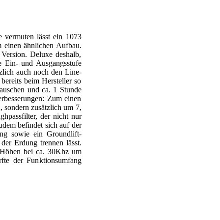
 vermuten lässt ein 1073
m einen ähnlichen Aufbau.
 Version. Deluxe deshalb,
ie Ein- und Ausgangsstufe
lich auch noch den Line-
bereits beim Hersteller so
tauschen und ca. 1 Stunde
erbesserungen: Zum einen
, sondern zusätzlich um 7,
hpassfilter, der nicht nur
dem befindet sich auf der
g sowie ein Groundlift-
der Erdung trennen lässt.
ie Höhen bei ca. 30Khz um
fte der Funktionsumfang