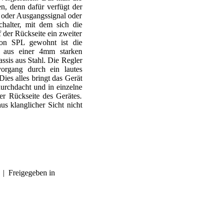
n, denn dafür verfügt der
 oder Ausgangssignal oder
alter, mit dem sich die
 der Rückseite ein zweiter
von SPL gewohnt ist die
t aus einer 4mm starken
ssis aus Stahl. Die Regler
vorgang durch ein lautes
Dies alles bringt das Gerät
urchdacht und in einzelne
der Rückseite des Gerätes.
us klanglicher Sicht nicht
0
|
Freigegeben in