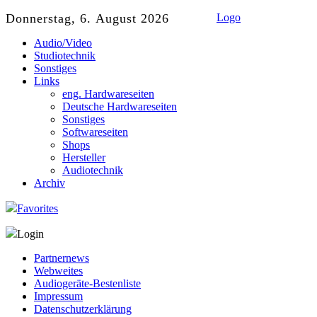
Donnerstag, 6. August 2026
Logo
Audio/Video
Studiotechnik
Sonstiges
Links
eng. Hardwareseiten
Deutsche Hardwareseiten
Sonstiges
Softwareseiten
Shops
Hersteller
Audiotechnik
Archiv
Favorites
Login
Partnernews
Webweites
Audiogeräte-Bestenliste
Impressum
Datenschutzerklärung